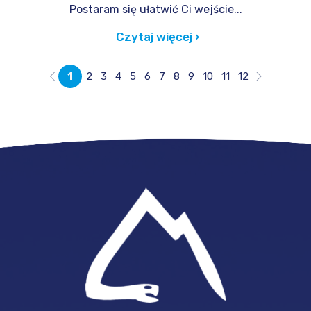
Postaram się ułatwić Ci wejście...
Czytaj więcej ›
1
2
3
4
5
6
7
8
9
10
11
12