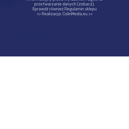
przetwarzanie danych
(zobacz)
.
Sprawdź również
Regulamin sklepu
>>
Realizacja:
ColinMedia.eu >>