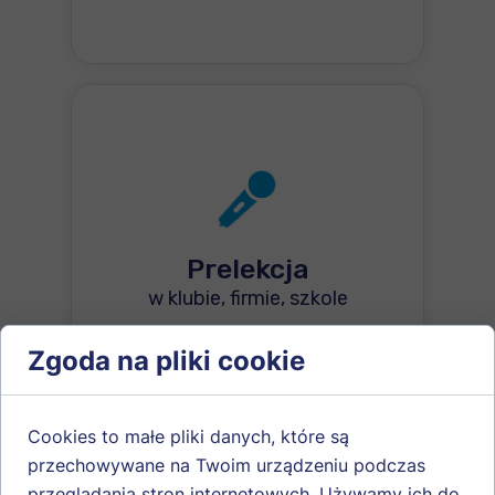
Prelekcja
w klubie, firmie, szkole
Spotkanie z lekarzem wypraw
Zgoda na pliki cookie
wysokogórskich, który pokazuje
kulisy ekspedycji i realne
zabezpieczenie medyczne w
Cookies to małe pliki danych, które są
terenie.
przechowywane na Twoim urządzeniu podczas
przeglądania stron internetowych. Używamy ich do