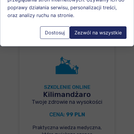
Zobacz szczegóły prelekcji >>
poprawy działania serwisu, personalizacji treści,
oraz analizy ruchu na stronie.
Dostosuj
Zezwól na wszystkie
SZKOLENIE ONLINE
Kilimandżaro
Twoje zdrowie na wysokości
CENA:
99 PLN
Praktyczna wiedza medyczna,